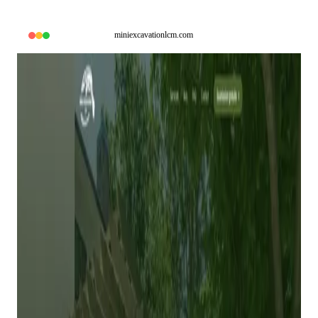
miniexcavationlcm.com